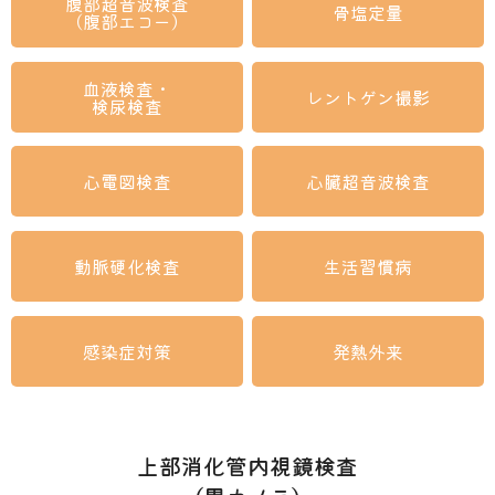
腹部超音波検査
骨塩定量
（腹部エコー）
血液検査・
レントゲン撮影
検尿検査
心電図検査
心臓超音波検査
動脈硬化検査
生活習慣病
感染症対策
発熱外来
上部消化管内視鏡検査